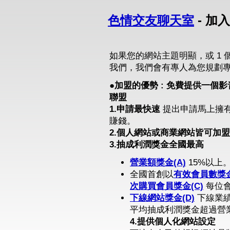
色情交友聊天室
- 加
如果您的網站主題明顯，或 1 
我們，我們會有專人為您規劃
●加盟的優勢 : 免費提供一
聯盟
1.申請最快速
提出申請馬上擁
賺錢。
2.個人網站或商業網站皆可加盟
3.抽成利潤獎金全國最高
營業額獎金(A)
15%以上
全國首創以
有效會員數獎金
次購買會員獎金(C)
每位會
下線網站獎金(D)
下線業績
平均抽成利潤獎金超過營業
4.提供個人化網站設定