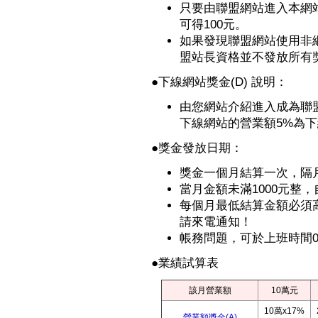
只要由聯盟網站進入本網
可得100元。
如果發現聯盟網站使用非
盟站長資格並不發放所有獎
●
下線網站獎金(D) 說明：
由您網站介紹進入成為聯
下線網站的營業額5%為
●獎金發放日期：
獎金一個月結算一次，隔
當月金額未滿1000元整
每個月最低結算金額必須高
請來電通知！
帳務問題，可於上班時間09:
●業績試算表
該月營業額
10萬元
10萬x17%
營業額獎金(A)